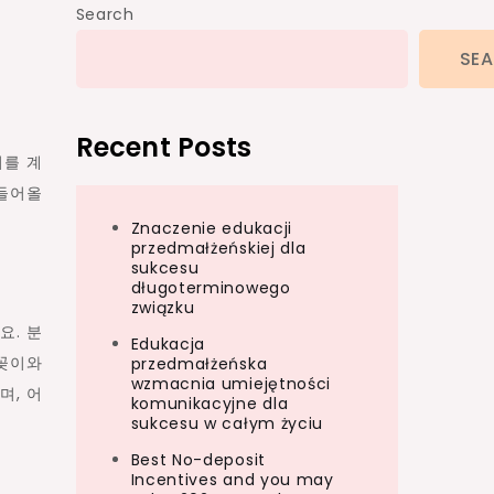
Search
SE
Recent Posts
티를 계
 들어올
Znaczenie edukacji
przedmałżeńskiej dla
sukcesu
długoterminowego
związku
요. 분
Edukacja
꽃꽂이와
przedmałżeńska
wzmacnia umiejętności
며, 어
komunikacyjne dla
sukcesu w całym życiu
Best No-deposit
Incentives and you may