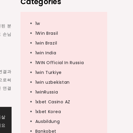
Categories
1w
련된 분
1Win Brasil
로 손님
1win Brazil
1win India
1WIN Official In Russia
 연결과
1win Turkiye
함으로써
1win uzbekistan
진 연결
1winRussia
1xbet Casino AZ
1xbet Korea
룸살
Ausbildung
세요
Bankobet