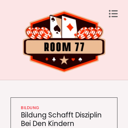
Skip
to
content
Room 77
Laden Sie Ihren Geist mit brillanten Ideen auf
BILDUNG
Bildung Schafft Disziplin
Bei Den Kindern