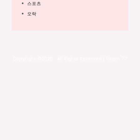
스포츠
오락
Copyright ©2026 . All Rights Reserved | Room 77