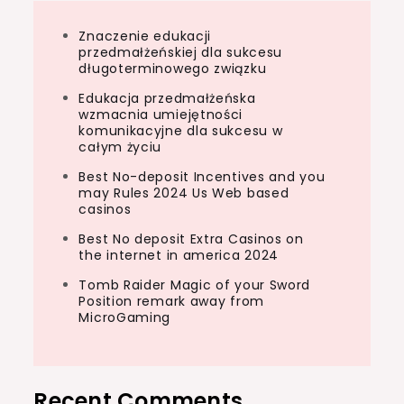
Znaczenie edukacji
przedmałżeńskiej dla sukcesu
długoterminowego związku
Edukacja przedmałżeńska
wzmacnia umiejętności
komunikacyjne dla sukcesu w
całym życiu
Best No-deposit Incentives and you
may Rules 2024 Us Web based
casinos
Best No deposit Extra Casinos on
the internet in america 2024
Tomb Raider Magic of your Sword
Position remark away from
MicroGaming
Recent Comments