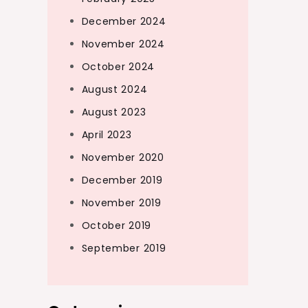
December 2024
November 2024
October 2024
August 2024
August 2023
April 2023
November 2020
December 2019
November 2019
October 2019
September 2019