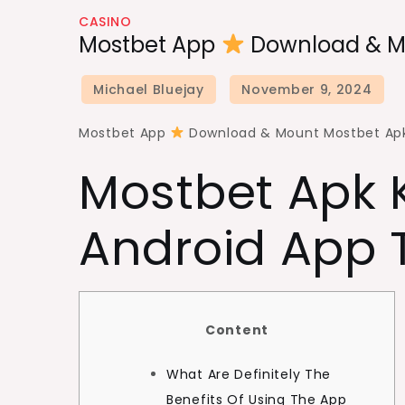
CASINO
Mostbet App
Download & M
Mostbet App
Download & Mount Mostbet A
Mostbet Apk K
Android App 
Content
What Are Definitely The
Benefits Of Using The App