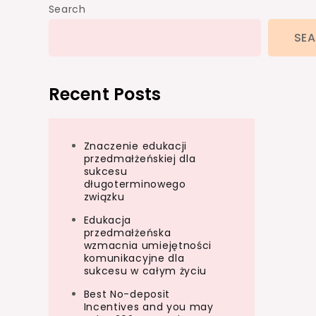
Search
SE
Recent Posts
Znaczenie edukacji
przedmałżeńskiej dla
sukcesu
długoterminowego
związku
Edukacja
przedmałżeńska
wzmacnia umiejętności
komunikacyjne dla
sukcesu w całym życiu
Best No-deposit
Incentives and you may