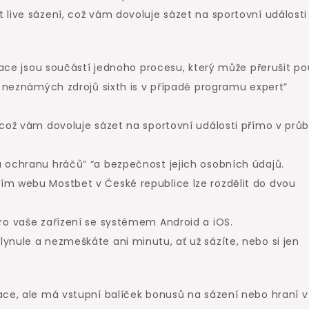
live sázení, což vám dovoluje sázet na sportovní události
alace jsou součástí jednoho procesu, který může přerušit p
z neznámých zdrojů sixth is v případě programu expert”
 což vám dovoluje sázet na sportovní události přímo v prů
 ochranu hráčů” “a bezpečnost jejich osobních údajů.
ím webu Mostbet v České republice lze rozdělit do dvou
ro vaše zařízení se systémem Android a iOS.
ynule a nezmeškáte ani minutu, ať už sázíte, nebo si jen
ace, ale má vstupní balíček bonusů na sázení nebo hraní v