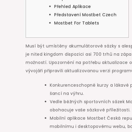
Přehled Aplikace
Představení Mostbet Czech
Mostbet For Tablets
Musí být umístěny akumulátorové sázky s alesp
je nited kingdom dispozici asi 700 trhů na zápa
možností. Upozornění na potřebu aktualizace obv
vývojáři připravili aktualizovanou verzi program
Konkurenceschopné kurzy a lákavé p
šancí na výhru.
Vedle běžných sportovních sázek Mos
obohacuje vaše sázkové příležitosti.
Mobilní aplikace Mostbet Česká rep
mobilnímu i desktopovému webu, b