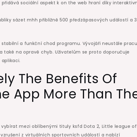
i přidává sociální aspekt k on the web hraní díky interakti
liky sázet mhh přibližně 500 předzápasových událostí a 3
 stabilní a funkční chod programu. Vývojáři neustále pracu
í a také na opravě chyb. Uživatelům se proto doporučuje
 aplikaci.
ely The Benefits Of
he App More Than Th
bírat mezi oblíbenými tituly ksfd Dota 2, Little league of
vzrušení z virtuálních sportovních událostí a nabízí