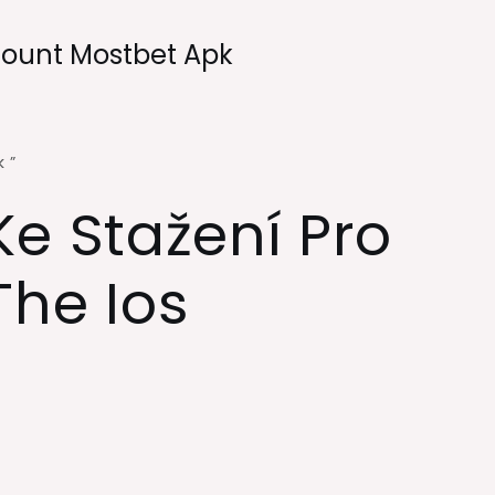
ount Mostbet Apk
pk
”
e Stažení Pro
The Ios