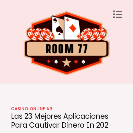
Skip
to
content
Room 77
Laden Sie Ihren Geist mit brillanten Ideen auf
CASINO ONLINE AR
Las 23 Mejores Aplicaciones
Para Cautivar Dinero En 202