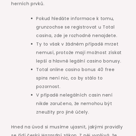
herních prvků.
Pokud hledáte informace k tomu,
grunzochse se registrovat u Total
casina, zde je rozhodně nenajdete.
Ty to však v žádném případě mrzet
nemusí, protože mají možnost získat
lepší a hlavně legální casino bonusy.
Total online casino bonus 40 free
spins není nic, co by stálo to
pozornost.
V případě nelegálních casin není
nikde zaručeno, že nemohou být
zneužity pro jiné účely.
Hned na úvod si musíme ujasnit, jakými pravidly
se řídí český Hazardní zákon. Z něj vyplývá, že