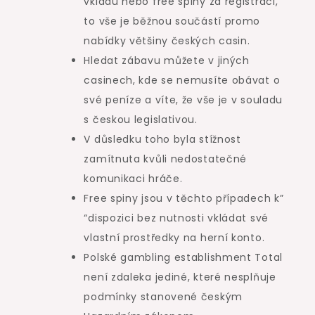
vkladu nebo free spiny za registraci,
to vše je běžnou součástí promo
nabídky většiny českých casin.
Hledat zábavu můžete v jiných
casinech, kde se nemusíte obávat o
své peníze a víte, že vše je v souladu
s českou legislativou.
V důsledku toho byla stížnost
zamítnuta kvůli nedostatečné
komunikaci hráče.
Free spiny jsou v těchto případech k”
“dispozici bez nutnosti vkládat své
vlastní prostředky na herní konto.
Polské gambling establishment Total
není zdaleka jediné, které nesplňuje
podmínky stanovené českým