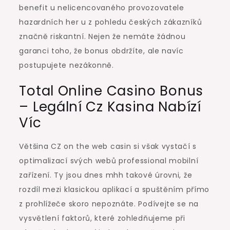
benefit u nelicencovaného provozovatele
hazardních her u z pohledu českých zákazníků
značně riskantní. Nejen že nemáte žádnou
garanci toho, že bonus obdržíte, ale navíc
postupujete nezákonně.
Total Online Casino Bonus
– Legální Cz Kasina Nabízí
Víc
Většina CZ on the web casin si však vystačí s
optimalizací svých webů professional mobilní
zařízení. Ty jsou dnes mhh takové úrovni, že
rozdíl mezi klasickou aplikací a spuštěním přímo
z prohlížeče skoro nepoznáte. Podívejte se na
vysvětlení faktorů, které zohledňujeme při