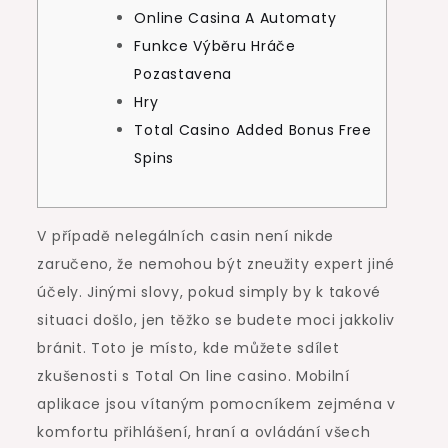
Online Casina A Automaty
Funkce Výběru Hráče
Pozastavena
Hry
Total Casino Added Bonus Free
Spins
V případě nelegálních casin není nikde
zaručeno, že nemohou být zneužity expert jiné
účely. Jinými slovy, pokud simply by k takové
situaci došlo, jen těžko se budete moci jakkoliv
bránit. Toto je místo, kde můžete sdílet
zkušenosti s Total On line casino. Mobilní
aplikace jsou vítaným pomocníkem zejména v
komfortu přihlášení, hraní a ovládání všech