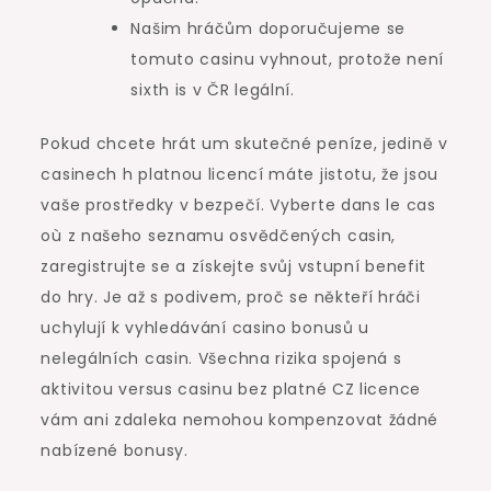
Našim hráčům doporučujeme se
tomuto casinu vyhnout, protože není
sixth is v ČR legální.
Pokud chcete hrát um skutečné peníze, jedině v
casinech h platnou licencí máte jistotu, že jsou
vaše prostředky v bezpečí. Vyberte dans le cas
où z našeho seznamu osvědčených casin,
zaregistrujte se a získejte svůj vstupní benefit
do hry. Je až s podivem, proč se někteří hráči
uchylují k vyhledávání casino bonusů u
nelegálních casin. Všechna rizika spojená s
aktivitou versus casinu bez platné CZ licence
vám ani zdaleka nemohou kompenzovat žádné
nabízené bonusy.