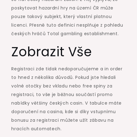
poskytovat hazardní hry na území ČR může
pouze takový subjekt, který vlastní platnou
licenci. Přesně tuto definici nesplňuje z pohledu
českých hráčů Total gambling establishment.
Zobrazit Vše
Registraci zde tidak nedoporučujeme a in order
to hned z několika důvodů. Pokud jste hledali
volné otočky bez vkladu nebo free spiny za
registraci, to vše je běžnou součástí promo
nabídky většiny českých casin. V tabulce máte
doporučení na casina, kde si díky vstupnímu
bonusu za registraci můžete užít zábavu na
hracích automatech.