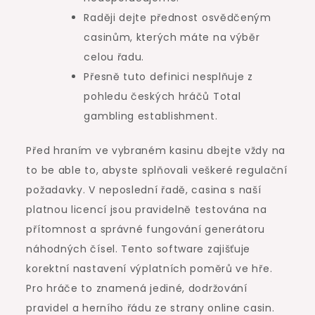
Raději dejte přednost osvědčeným
casinům, kterých máte na výběr
celou řadu.
Přesně tuto definici nesplňuje z
pohledu českých hráčů Total
gambling establishment.
Před hraním ve vybraném kasinu dbejte vždy na
to be able to, abyste splňovali veškeré regulační
požadavky. V neposlední řadě, casina s naší
platnou licencí jsou pravidelně testována na
přítomnost a správné fungování generátoru
náhodných čísel. Tento software zajišťuje
korektní nastavení výplatních poměrů ve hře.
Pro hráče to znamená jediné, dodržování
pravidel a herního řádu ze strany online casin.