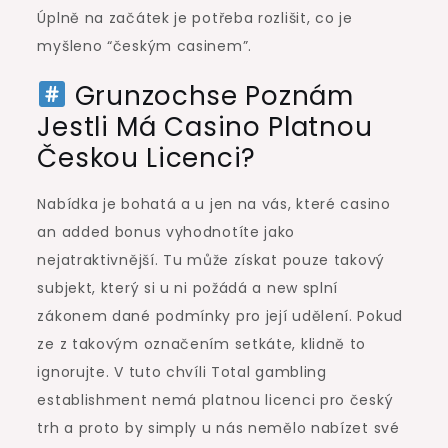
Úplně na začátek je potřeba rozlišit, co je
myšleno “českým casinem”.
Grunzochse Poznám
Jestli Má Casino Platnou
Českou Licenci?
Nabídka je bohatá a u jen na vás, které casino
an added bonus vyhodnotíte jako
nejatraktivnější. Tu může získat pouze takový
subjekt, který si u ni požádá a new splní
zákonem dané podmínky pro její udělení. Pokud
ze z takovým označením setkáte, klidně to
ignorujte. V tuto chvíli Total gambling
establishment nemá platnou licenci pro český
trh a proto by simply u nás nemělo nabízet své