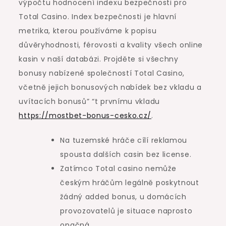
výpočtu hodnocení indexu bezpečnosti pro
Total Casino. Index bezpečnosti je hlavní
metrika, kterou používáme k popisu
důvěryhodnosti, férovosti a kvality všech online
kasin v naší databázi. Projděte si všechny
bonusy nabízené společností Total Casino,
včetně jejich bonusových nabídek bez vkladu a
uvítacích bonusů” “t prvnímu vkladu
https://mostbet-bonus-cesko.cz/
.
Na tuzemské hráče cílí reklamou
spousta dalších casin bez license.
Zatímco Total casino nemůže
českým hráčům legálně poskytnout
žádný added bonus, u domácích
provozovatelů je situace naprosto
opačná.