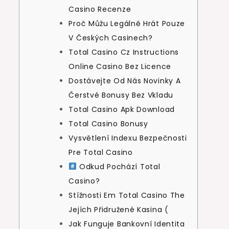
Casino Recenze
Proč Můžu Legálně Hrát Pouze
V Českých Casinech?
Total Casino Cz Instructions
Online Casino Bez Licence
Dostávejte Od Nás Novinky A
Čerstvé Bonusy Bez Vkladu
Total Casino Apk Download
Total Casino Bonusy
Vysvětlení Indexu Bezpečnosti
Pre Total Casino
Odkud Pochází Total
Casino?
Stížnosti Em Total Casino The
Jejích Přidružené Kasina (
Jak Funguje Bankovní Identita