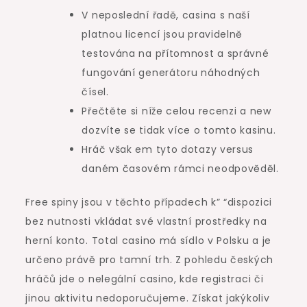
V neposlední řadě, casina s naší
platnou licencí jsou pravidelně
testována na přítomnost a správné
fungování generátoru náhodných
čísel.
Přečtěte si níže celou recenzi a new
dozvíte se tidak více o tomto kasinu.
Hráč však em tyto dotazy versus
daném časovém rámci neodpověděl.
Free spiny jsou v těchto případech k” “dispozici
bez nutnosti vkládat své vlastní prostředky na
herní konto. Total casino má sídlo v Polsku a je
určeno právě pro tamní trh. Z pohledu českých
hráčů jde o nelegální casino, kde registraci či
jinou aktivitu nedoporučujeme. Získat jakýkoliv