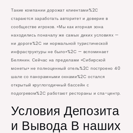
Такие компании дорожат клиентами%2C
стараются заработать авторитет и доверие в
сообществе игроков. «Мы как игорная зона
находились поначалу же самых диких условиях —
ни дороге%2C ни нормальной туристической
инфраструктуры не было»%2C — вспоминает
Белянин. Сейчас на пределами «Сибирской
монеты» не полноценный отель%2C построено 40
шале со панорамными окнами%2C остался
открытый круглогодичный бассейн с
подогревом%2C работают рестораны и спа-центр.
Условия Депозита
и Вывода В наших