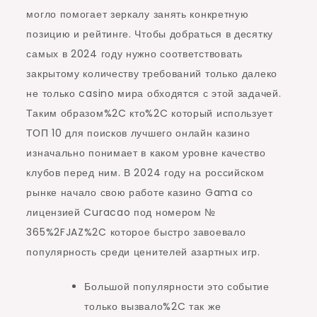
могло помогает зеркалу занять конкретную
позицию и рейтинге. Чтобы добраться в десятку
самых в 2024 году нужно соответствовать
закрытому количеству требований только далеко
не только casino мира обходятся с этой задачей.
Таким образом%2C кто%2C который использует
ТОП 10 для поисков лучшего онлайн казино
изначально понимает в каком уровне качество
клубов перед ним. В 2024 году на российском
рынке начало свою работе казино Gama со
лицензией Curacao под номером №
365%2FJAZ%2C которое быстро завоевало
популярность среди ценителей азартных игр.
Большой популярности это событие
только вызвало%2C так же