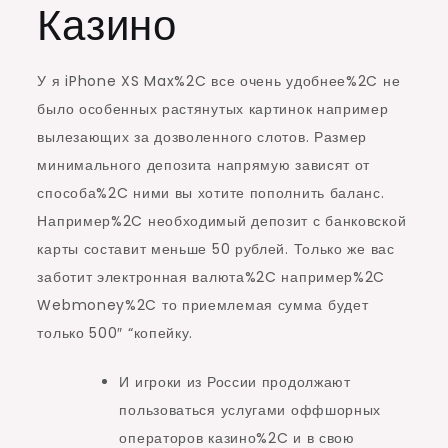
Казино
У я iPhone XS Max%2C все очень удобнее%2C не
было особенных растянутых картинок например
вылезающих за дозволенного слотов. Размер
минимального депозита напрямую зависят от
способа%2C ними вы хотите пополнить баланс.
Например%2C необходимый депозит с банковской
карты составит меньше 50 рублей. Только же вас
заботит электронная валюта%2C например%2C
Webmoney%2C то приемлемая сумма будет
только 500″ “копейку.
И игроки из России продолжают
пользоваться услугами оффшорных
операторов казино%2C и в свою