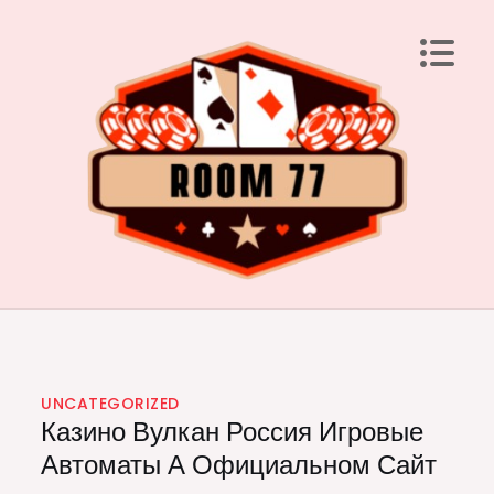
Skip
to
content
Room 77
Laden Sie Ihren Geist mit brillanten Ideen auf
UNCATEGORIZED
Казино Вулкан Россия Игровые
Автоматы А Официальном Сайт