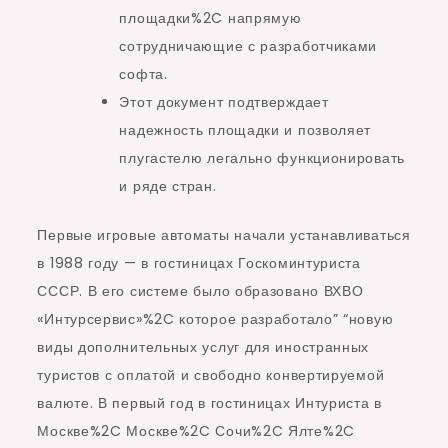
площадки%2C напрямую
сотрудничающие с разработчиками
софта.
Этот документ подтверждает
надежность площадки и позволяет
плугастелю легально функционировать
и ряде стран.
Первые игровые автоматы начали устанавливаться
в 1988 году — в гостиницах Госкоминтуриста
СССР. В его системе было образовано ВХВО
«Интурсервис»%2C которое разработало” “новую
виды дополнительных услуг для иностранных
туристов с оплатой и свободно конвертируемой
валюте. В первый год в гостиницах Интуриста в
Москве%2C Москве%2C Сочи%2C Ялте%2C