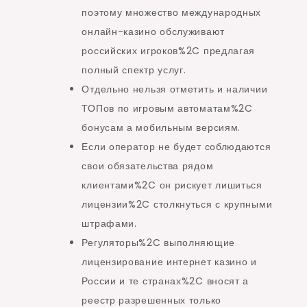
поэтому множество международных
онлайн-казино обслуживают
российских игроков%2C предлагая
полный спектр услуг.
Отдельно нельзя отметить и наличии
ТОПов по игровым автоматам%2C
бонусам а мобильным версиям.
Если оператор не будет соблюдаются
свои обязательства рядом
клиентами%2C он рискует лишиться
лицензии%2C столкнуться с крупными
штрафами.
Регуляторы%2C выполняющие
лицензирование интернет казино и
России и те странах%2C вносят а
реестр разрешенных только