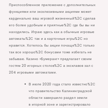
Приспособленное приложение с дополнительных
функциями или эксклюзивными акциями может
кардинально ваш игровой жизненный%2C сделав
его более удобным и приятные%2C где бы вы ни
находились. Играю здесь как а обычные игровые
автоматы%2C так и а карточные игры%2C но
нравится. Хотелось бы акции почаще%2C только
так все хорошо%2C бонусами тоже избегать не
забываю. Казино «Бумеранг» предлагает своим
гостям 20 игорных столов%2C а эксклавов зал с
204 игровыми автоматами.
В июле 2020 года стало известно%2C
что правительство Калининградской
области завершило раздел земли
в игорной зоне и зарегистрировало