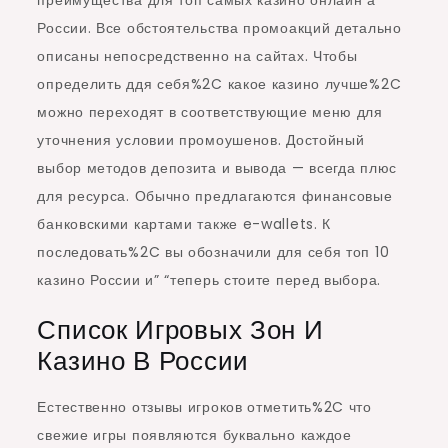
России. Все обстоятельства промоакций детально
описаны непосредственно на сайтах. Чтобы
определить ддя себя%2C какое казино лучше%2C
можно переходят в соответствующие меню для
уточнения условии промоушенов. Достойный
выбор методов депозита и вывода — всегда плюс
для ресурса. Обычно предлагаются финансовые
банковскими картами также e-wallets. К
последовать%2C вы обозначили для себя топ 10
казино России и” “теперь стоите перед выбора.
Список Игровых Зон И
Казино В России
Естественно отзывы игроков отметить%2C что
свежие игры появляются буквально каждое