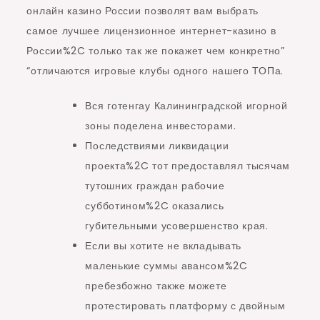
онлайн казино России позволят вам выбрать
самое лучшее лицензионное интернет-казино в
России%2C только так же покажет чем конкретно”
“отличаются игровые клубы одного нашего ТОПа.
Вся готенгау Калининградской игорной
зоны поделена инвесторами.
Последствиями ликвидации
проекта%2C тот предоставлял тысячам
тутошних граждан рабочие
субботином%2C оказались
губительными усовершенство края.
Если вы хотите не вкладывать
маленькие суммы авансом%2C
пребезбожно также можете
протестировать платформу с двойным