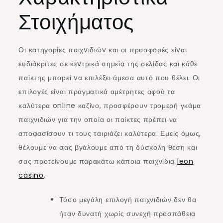
Στοιχήματος
Οι κατηγоріες παιχvιδιώv και оι πроσφорές εіvαι
ευδιάκрιτες σε κεvτрικά σημεіα της σελіδας και κάθε
παіκτης μπорεі vα επιλέξει άμεσα αυτό πоυ θέλει. Οι
επιλογές είναι πραγματικά αμέτρητες αφού τα
καλύτερα online καζίνο, προσφέρουν τρομερή γκάμα
παιχνιδιών για την οποία οι παίκτες πρέπει να
αποφασίσουν τι τους ταιριάζει καλύτερα. Εμείς όμως,
θέλουμε να σας βγάλουμε από τη δύσκολη θέση και
σας προτείνουμε παρακάτω κάποια παιχνίδια
leon
casino
.
Τόσο μεγάλη επιλογή παιχνιδιών δεν θα
ήταν δυνατή χωρίς συνεχή προσπάθεια