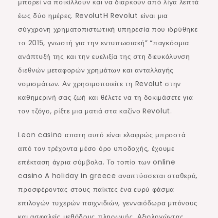
μπορεί να ποικίλλουν και να διαρκούν από λίγα λεπτά
έως δύο ημέρες. RevolutΗ Revolut είναι μια
σύγχρονη χρηματοπιστωτική υπηρεσία που ιδρύθηκε
το 2015, γνωστή για την εντυπωσιακή” “παγκόσμια
ανάπτυξή της και την ευελιξία της στη διευκόλυνση
διεθνών μεταφορών χρημάτων και ανταλλαγής
νομισμάτων. Αν χρησιμοποιείτε τη Revolut στην
καθημερινή σας ζωή και θέλετε να τη δοκιμάσετε για
τον τζόγο, ρίξτε μια ματιά στα καζίνο Revolut.
Leon casino απατη αυτό είναι ελαφρώς μπροστά
από τον τρέχοντα μέσο όρο υποδοχής, έχουμε
επέκταση άγρια σύμβολα. Το τοπίο των online
casino A holiday in greece αναπτύσσεται σταθερά,
προσφέροντας στους παίκτες ένα ευρύ φάσμα
επιλογών τυχερών παιχνιδιών, γενναιόδωρα μπόνους
και ασφαλείς μεθόδους πληρωμής. Αξιολογώντας