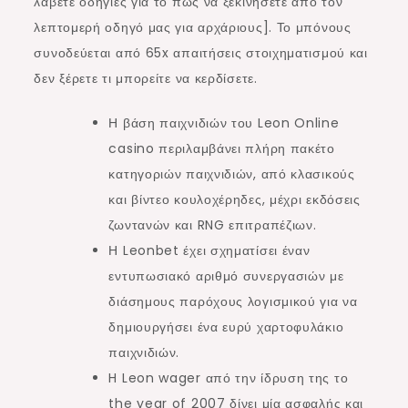
λάβετε οδηγίες για το πώς να ξεκινήσετε από τον
λεπτομερή οδηγό μας για αρχάριους]. Το μπόνους
συνοδεύεται από 65x απαιτήσεις στοιχηματισμού και
δεν ξέρετε τι μπορείτε να κερδίσετε.
Η βάση παιχνιδιών του Leon Online
casino περιλαμβάνει πλήρη πακέτο
κατηγοριών παιχνιδιών, από κλασικούς
και βίντεο κουλοχέρηδες, μέχρι εκδόσεις
ζωντανών και RNG επιτραπέζιων.
Η Leonbet έχει σχηματίσει έναν
εντυπωσιακό αριθμό συνεργασιών με
διάσημους παρόχους λογισμικού για να
δημιουργήσει ένα ευρύ χαρτοφυλάκιο
παιχνιδιών.
H Leon wager από την ίδρυση της το
the year of 2007 δίνει μία ασφαλής και