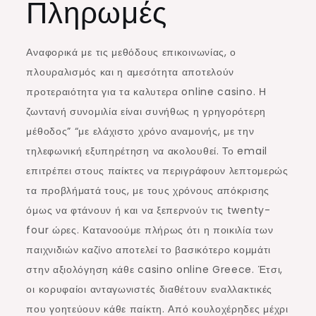
Πληρωμές
Αναφορικά με τις μεθόδους επικοινωνίας, ο
πλουραλισμός και η αμεσότητα αποτελούν
προτεραιότητα για τα καλυτερα online casino. Η
ζωντανή συνομιλία είναι συνήθως η γρηγορότερη
μέθοδος” “με ελάχιστο χρόνο αναμονής, με την
τηλεφωνική εξυπηρέτηση να ακολουθεί. Το email
επιτρέπει στους παίκτες να περιγράφουν λεπτομερώς
τα προβλήματά τους, με τους χρόνους απόκρισης
όμως να φτάνουν ή και να ξεπερνούν τις twenty-
four ώρες. Κατανοούμε πλήρως ότι η ποικιλία των
παιχνιδιών καζίνο αποτελεί το βασικότερο κομμάτι
στην αξιολόγηση κάθε casino online Greece. Έτσι,
οι κορυφαίοι ανταγωνιστές διαθέτουν εναλλακτικές
που γοητεύουν κάθε παίκτη. Από κουλοχέρηδες μέχρι