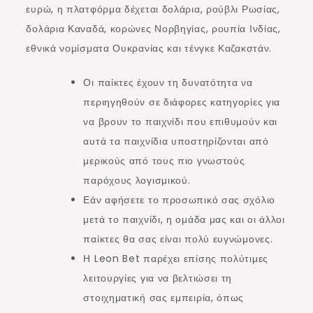
ευρώ, η πλατφόρμα δέχεται δολάρια, ρούβλι Ρωσίας,
δολάρια Καναδά, κορώνες Νορβηγίας, ρουπία Ινδίας,
εθνικά νομίσματα Ουκρανίας και τένγκε Καζακστάν.
Οι παίκτες έχουν τη δυνατότητα να
περιηγηθούν σε διάφορες κατηγορίες για
να βρουν το παιχνίδι που επιθυμούν και
αυτά τα παιχνίδια υποστηρίζονται από
μερικούς από τους πιο γνωστούς
παρόχους λογισμικού.
Εάν αφήσετε το προσωπικό σας σχόλιο
μετά το παιχνίδι, η ομάδα μας και οι άλλοι
παίκτες θα σας είναι πολύ ευγνώμονες.
Η Leon Bet παρέχει επίσης πολύτιμες
λειτουργίες για να βελτιώσει τη
στοιχηματική σας εμπειρία, όπως