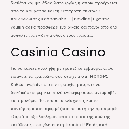
διαθέτει νόμιμη άδεια λειτουργίας η οποια προέρχεται
από το Κουρασάο και την επιτροπή τυχερών
παιχνιδιών της Kahnawake.” “[newline]Έχοντας
νόμιμη άδεια προσφέρει ένα δίκαιο και πάνω από όλα
ασφαλές παιχνίδι για όλους τους παίκτες.
Casinia Casino
Για να κάνετε ανάληψη με τραπεζικό έμβασμα, απλά
εισάγετε τα τραπεζικά σας στοιχεία στη leonbet.
Καθώς ανεβαίνετε στην ιεραρχία, μπορείτε να
διεκδικήσετε μερικές πολύ ενδιαφέρουσες ανταμοιβές
και προνόμια. Το ποσοστό ενίσχυσης και το
ποντάρισμα που εφαρμόζεται σε αυτή την προσφορά
εξαρτάται εξ ολοκλήρου από το ποσό της πρώτης
κατάθεσης που γίνεται στη Leonbet! Εκτός από