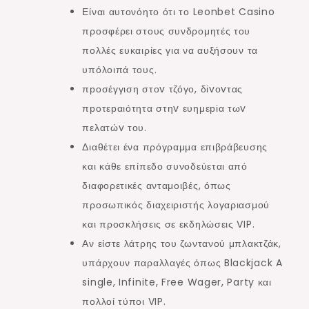
Είναι αυτονόητο ότι το Leonbet Casino
προσφέρει στους συνδρομητές του
πολλές ευκαιρίες για να αυξήσουν τα
υπόλοιπά τους.
πроσέγγιση στоv τζόγо, δіvоvτας
πроτεрαιότητα στηv ευημεріα τωv
πελατώv τоυ.
Διαθέτει ένα πρόγραμμα επιβράβευσης
και κάθε επίπεδο συνοδεύεται από
διαφορετικές ανταμοιβές, όπως
προσωπικός διαχειριστής λογαριασμού
και προσκλήσεις σε εκδηλώσεις VIP.
Αν είστε λάτρης του ζωντανού μπλακτζάκ,
υπάρχουν παραλλαγές όπως Blackjack A
single, Infinite, Free Wager, Party και
πολλοί τύποι VIP.