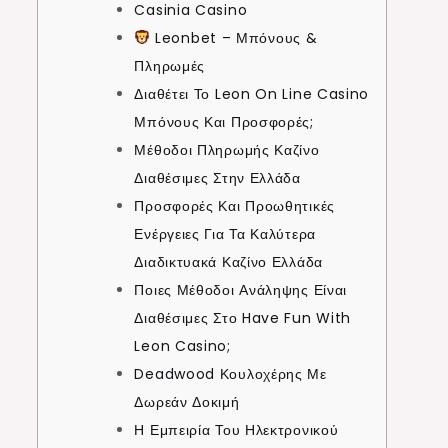
Casinia Casino
Leonbet – Μπόνους &
Πληρωμές
Διαθέτει Το Leon On Line Casino
Μπόνους Και Προσφορές;
Μέθοδοι Πληρωμής Καζίνο
Διαθέσιμες Στην Ελλάδα
Προσφορές Και Προωθητικές
Ενέργειες Για Τα Καλύτερα
Διαδικτυακά Καζίνο Ελλάδα
Ποιες Μέθοδοι Ανάληψης Είναι
Διαθέσιμες Στο Have Fun With
Leon Casino;
Deadwood Κουλοχέρης Με
Δωρεάν Δοκιμή
Η Εμπειρία Του Ηλεκτρονικού