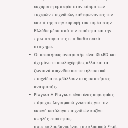
ευχάριστη εμπειρία στον κόσμο των
τυχερών παιχνιδιών, καθιερώνοντας τον
εαυτό της στην κορυφή του τομέα στην
Ελλάδα μέσα από την ποιότητα και την
πρωτοπορία της στο διαδικτυακό
στοίχημα.
Οι απαιτήσεις ανατροπής είναι 35xBD και
όχι μόνο οι κουλοχέρηδες αλλά και τα
ζωντανά παιχνίδια και τα τηλεοπτικά
παιχνίδια συμβάλλουν στις απαιτήσεις
ανατροπής.
PlaysonΗ Playson είναι ένας κορυφαίος
πάροχος λογισμικού γνωστός για τον
εκτενή κατάλογο παιχνιδιών καζίνο
υψηλής ποιότητας,
συμπεριλαμβανομένου του κλασικού Fruit