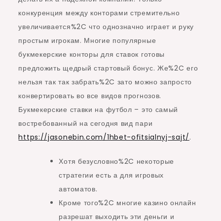
конкуренция между конторами стремительно
увеличивается%2C что однозначно играет и руку
простым игрокам. Многие популярные
букмекерские конторы для ставок готовы
предложить щедрый стартовый бонус. Же%2C его
нельзя так так забрать%2C зато можно запросто
конвертировать во все видов прогнозов.
Букмекерские ставки на футбол – это самый
востребованный на сегодня вид пари
https://jasonebin.com/1hbet-ofitsialnyj-sajt/
.
Хотя безусловно%2C некоторые
стратегии есть а для игровых
автоматов.
Кроме того%2C многие казино онлайн
разрешат выходить эти деньги и