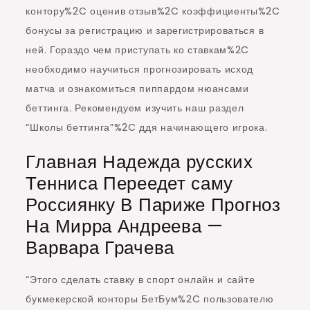
контору%2C оценив отзыв%2C коэффициенты%2C
бонусы за регистрацию и зарегистрироваться в
ней. Гораздо чем приступать ко ставкам%2C
необходимо научиться прогнозировать исход
матча и ознакомиться пиппардом нюансами
беттинга. Рекомендуем изучить наш раздел
“Школы беттинга”%2C ддя начинающего игрока.
Главная Надежда русских
Тенниса Переедет саму
Россиянку В Париже Прогноз
На Мирра Андреева —
Варвара Грачева
“Этого сделать ставку в спорт онлайн и сайте
букмекерской конторы БетБум%2C пользователю