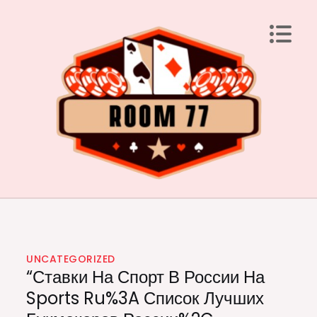
Skip
to
content
Room 77
Laden Sie Ihren Geist mit brillanten Ideen auf
UNCATEGORIZED
“ставки На Спорт В России На
Sports Ru%3A Список Лучших