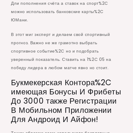
Дли пополнения счёта а ставок на спорт%2C
можно использовать банковские карты%2C
ЮМани.
В этот миг эксперт и делаем свой спортивный
прогноз. Важно не же грамотно выбрать
спортивное событие%2C но и подобрать
уверенный показатель. Ставить на 1%2C 05 на
победу лидера в любом матче явно но стоит.
Букмекерская Контора%2C
имеющая Бонусы И Фрибеты
До 3000 также Регистрации
В Мобильном Приложении
Для Андроид И Айфон!
Таким образом сами используете бесплатные