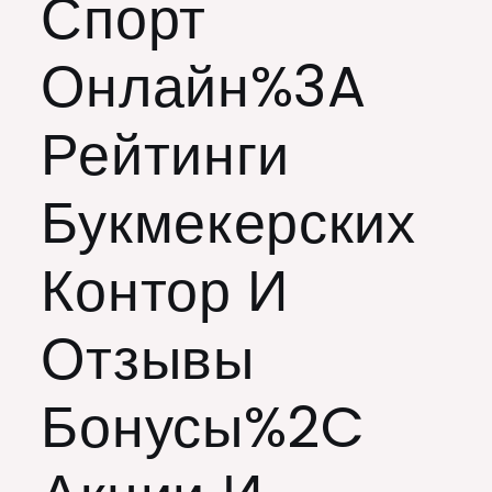
Спорт
Онлайн%3A
Рейтинги
Букмекерских
Контор И
Отзывы
Бонусы%2C