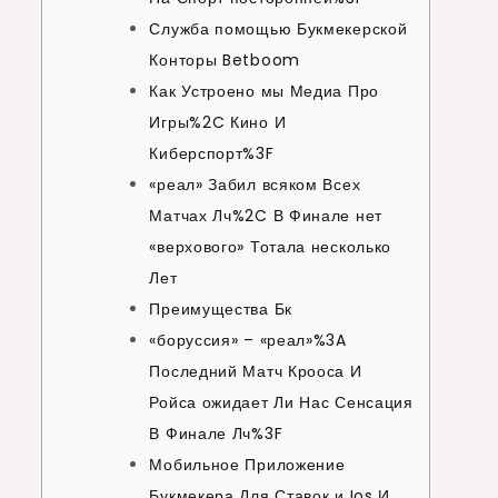
Служба помощью Букмекерской
Конторы Betboom
Как Устроено мы Медиа Про
Игры%2C Кино И
Киберспорт%3F
«реал» Забил всяком Всех
Матчах Лч%2C В Финале нет
«верхового» Тотала несколько
Лет
Преимущества Бк
«боруссия» – «реал»%3A
Последний Матч Крооса И
Ройса ожидает Ли Нас Сенсация
В Финале Лч%3F
Мобильное Приложение
Букмекера Для Ставок и Ios И