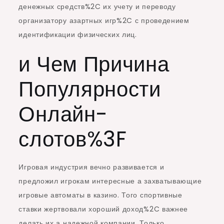
денежных средств%2C их учету и переводу
организатору азартных игр%2C с проведением
идентификации физических лиц.
и Чем Причина
Популярности
Онлайн-
слотов%3F
Игровая индустрия вечно развивается и
предложил игрокам интересные а захватывающие
игровые автоматы в казино. Того спортивные
ставки жертвовали хороший доход%2C важнее
делать их а надежной компании. Только