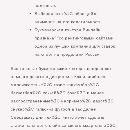
наличные.
Выбирая слот%2C обращайте
внимание на его волатильность.
Букмекерская контора Винлайн
признана” “со рейтинговыми сайтами
одной из лучших компаний для ставок
на спорт на пределами России.
Все топовые букмекерские конторы предлагают
немного десятков дисциплин. Как и наиболее
малоизвестные%2C такие как футбол%2C
баскетбол%2C хоккей%2C бокс%2C и менее
распространенные%2C например%2C дарст%2C
снукер%2C гэльский футбол а так далее.
Спецзаказу для тех%2C никто хочет сделать
ставки на спорт онлайн со своего смартфона%2C