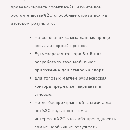
проанализируете событие%2C изучите все
обстоятельства%2C способные отразиться на
итоговом результате.
На основании самых данных проще
сделали верный прогноз.
Букмекерская контора BetBoom
разработала твое мобильное
приложение дли ставок на спорт.
Для топовых матчей букмекерская
контора предлагает варианты в
угловые.
Но же беспроигрышной тактики а же
нет%2C ведь спорт тем а
интересен%2C что либо преподносить
самые необычные результаты.