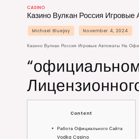
CASINO
Казино Вулкан Россия Игровые
Казино Вулкан Россия Игровые Автоматы На Оф
“официальном
Лицензионног
Content
Работа Официального Сайта
Vodka Casino