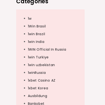
Categories
1w
1Win Brasil
1win Brazil
1win India
1WIN Official In Russia
1win Turkiye
1win uzbekistan
1winRussia
1xbet Casino AZ
1xbet Korea
Ausbildung
Bankobet