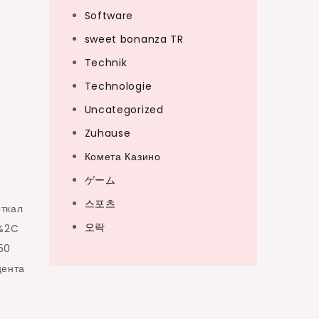
Software
sweet bonanza TR
Technik
Technologie
Uncategorized
Zuhause
Комета Казино
ゲーム
스포츠
откал
오락
а%2C
50
цента