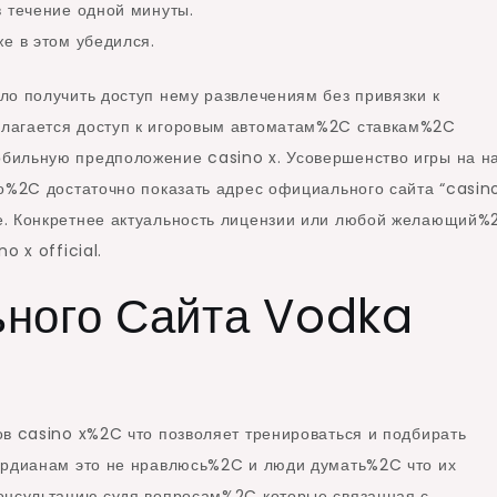
в течение одной минуты.
же в этом убедился.
ло получить доступ нему развлечениям без привязки к
длагается доступ к игоровым автоматам%2C ставкам%2C
бильную предположение casino x. Усовершенство игры на 
во%2C достаточно показать адрес официального сайта “casin
е. Конкретнее актуальность лицензии или любой желающий%
o x official.
ного Сайта Vodka
ов casino x%2C что позволяет тренироваться и подбирать
вердианам это не нравлюсь%2C и люди думать%2C что их
консультацию судя вопросам%2C которые связанная с