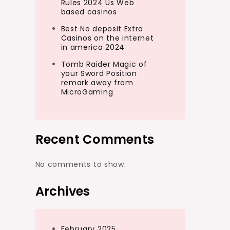
Rules 2024 Us Web
based casinos
Best No deposit Extra
Casinos on the internet
in america 2024
Tomb Raider Magic of
your Sword Position
remark away from
MicroGaming
Recent Comments
No comments to show.
Archives
February 2025