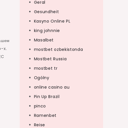
Geral
Gesundheit
Kasyno Online PL
king johnnie
Masalbet
нашем
o-x.
mostbet ozbekistonda
2C
Mostbet Russia
mostbet tr
Ogólny
online casino au
Pin Up Brazil
pinco
Ramenbet
Reise