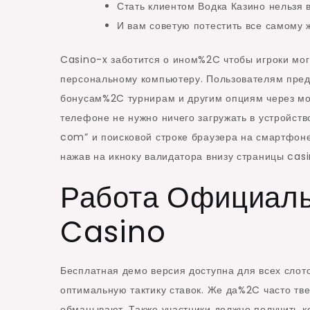
Стать клиентом Водка Казино нельзя 
И вам советую потестить все самому 
Casino-x заботится о ином%2C чтобы игроки мог
персональному компьютеру. Пользователям пре
бонусам%2C турнирам и другим опциям через мо
телефоне не нужно ничего загружать в устройст
com” и поисковой строке браузера на смартфон
нажав на икноку валидатора внизу страницы casin
Работа Официаль
Casino
Бесплатная демо версия доступна для всех слот
оптимальную тактику ставок. Же да%2C часто т
обманывают. Также участники должно получить 