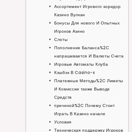
Ассортимент Игрового коридор
Казино Вулкан
Бонусы Для нового И Опытных
Игроков Азино
Слоты
Пополнение Баланса%2C
напрашивается И Валюты Счета
Игровые Автоматы Клуба
Кэшбэк В Casino-x
Платежные Методы%2C Лимиты
И Комиссии также Выводе
Средств
причиной%2C Почему Стоит
Играть В Казино начале
Условия
Техническая поддержку Игроков