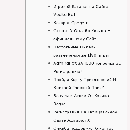
Игровой Каталог на Сайте
Vodka Bet
Возврат Средств
Casino X Онлайн Казино –
официальному Сайт
Настольные Онлайн-
развлечения же Live-игры
Admiral X%3A 1000 копеечки За
Регистрацию!
Пройди Карту Приключений И
Выиграй Главный Приз!”
Бонусы и Акции От Казино
Водка
Регистрация На Официальном
Сайте Адмирал Х
Служба поддержке Клиентов