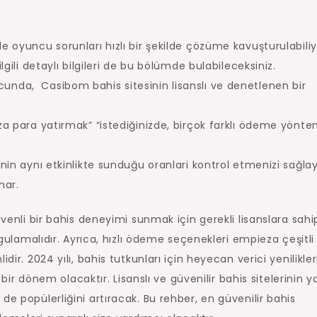
e oyuncu sorunları hızlı bir şekilde çözüme kavuşturulabiliy
lgili detaylı bilgileri de bu bölümde bulabileceksiniz.
unda, Casibom bahis sitesinin lisanslı ve denetlenen bir
ıza para yatırmak” “istediğinizde, birçok farklı ödeme yönte
inin aynı etkinlikte sunduğu oranlari kontrol etmenizi sağla
nar.
üvenli bir bahis deneyimi sunmak için gerekli lisanslara sahi
ygulamalıdır. Ayrıca, hızlı ödeme seçenekleri empieza çeşitli
ir. 2024 yılı, bahis tutkunları için heyecan verici yenilikler
 bir dönem olacaktır. Lisanslı ve güvenilir bahis sitelerinin y
e popülerliğini artıracak. Bu rehber, en güvenilir bahis