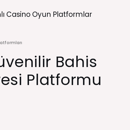
nlı Casino Oyun Platformlar
latformları
venilir Bahis
resi Platformu