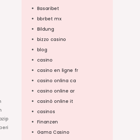
Basaribet
bbrbet mx
Bildung
bizzo casino
blog
casino
casino en ligne fr
casino onlina ca
casino online ar
n
casinò online it
n
casinos
azip
Finanzen
beri
Gama Casino
n