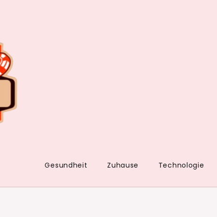
Gesundheit
Zuhause
Technologie