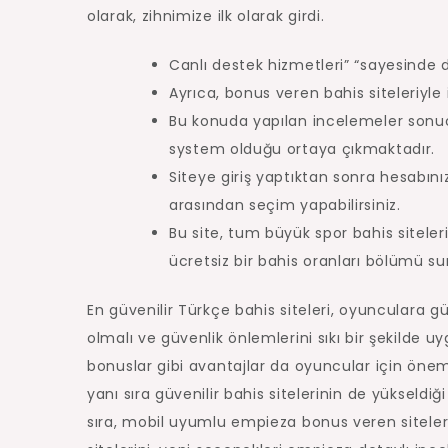
olarak, zihnimize ilk olarak girdi.
Canlı destek hizmetleri” “sayesinde d
Ayrıca, bonus veren bahis siteleriyle i
Bu konuda yapılan incelemeler sonuc
system olduğu ortaya çıkmaktadır.
Siteye giriş yaptıktan sonra hesabın
arasından seçim yapabilirsiniz.
Bu site, tum büyük spor bahis siteler
ücretsiz bir bahis oranları bölümü su
En güvenilir Türkçe bahis siteleri, oyunculara g
olmalı ve güvenlik önlemlerini sıkı bir şekilde u
bonuslar gibi avantajlar da oyuncular için önemlid
yanı sıra güvenilir bahis sitelerinin de yükseldiği
sıra, mobil uyumlu empieza bonus veren siteler d