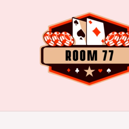
Skip
to
content
Room 77
Laden Sie Ihren Geist mit brillanten Ideen auf