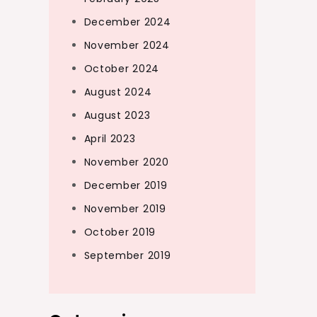
December 2024
November 2024
October 2024
August 2024
August 2023
April 2023
November 2020
December 2019
November 2019
October 2019
September 2019