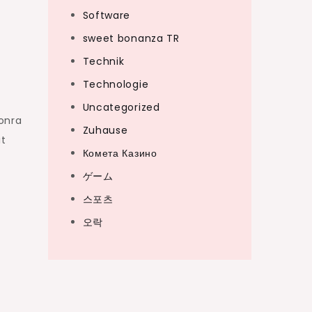
Software
sweet bonanza TR
Technik
Technologie
Uncategorized
sonra
Zuhause
it
Комета Казино
ゲーム
스포츠
오락