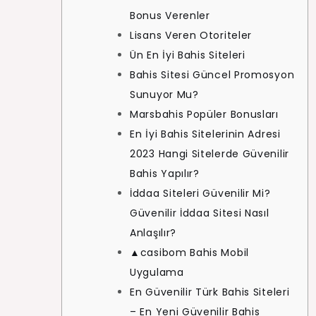
Bonus Verenler
Lisans Veren Otoriteler
Ün En İyi Bahis Siteleri
Bahis Sitesi Güncel Promosyon
Sunuyor Mu?
Marsbahis Popüler Bonusları
En İyi Bahis Sitelerinin Adresi
2023 Hangi Sitelerde Güvenilir
Bahis Yapılır?
İddaa Siteleri Güvenilir Mi?
Güvenilir İddaa Sitesi Nasıl
Anlaşılır?
▲casibom Bahis Mobil
Uygulama
En Güvenilir Türk Bahis Siteleri
– En Yeni Güvenilir Bahis