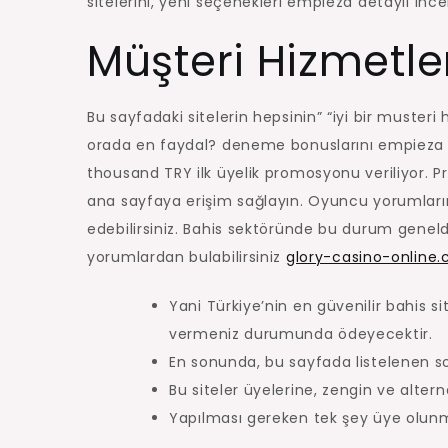
sitelerini, yeni seçenekleri empieza detaylı inc
Müşteri Hizmetle
Bu sayfadaki sitelerin hepsinin” “iyi bir musteri 
orada en faydal? deneme bonuslarını empieza koşu
thousand TRY ilk üyelik promosyonu veriliyor. 
ana sayfaya erişim sağlayın. Oyuncu yorumlarını 
edebilirsiniz. Bahis sektöründe bu durum geneld
yorumlardan bulabilirsiniz
glory-casino-online
Yani Türkiye’nin en güvenilir bahis si
vermeniz durumunda ödeyecektir.
En sonunda, bu sayfada listelenen sob
Bu siteler üyelerine, zengin ve alter
Yapılması gereken tek şey üye olunmas