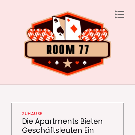
Skip
to
content
Room 77
Laden Sie Ihren Geist mit brillanten Ideen auf
ZUHAUSE
Die Apartments Bieten
Geschäftsleuten Ein