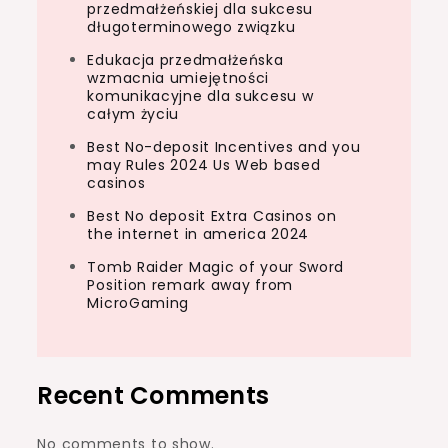
przedmałżeńskiej dla sukcesu
długoterminowego związku
Edukacja przedmałżeńska
wzmacnia umiejętności
komunikacyjne dla sukcesu w
całym życiu
Best No-deposit Incentives and you
may Rules 2024 Us Web based
casinos
Best No deposit Extra Casinos on
the internet in america 2024
Tomb Raider Magic of your Sword
Position remark away from
MicroGaming
Recent Comments
No comments to show.