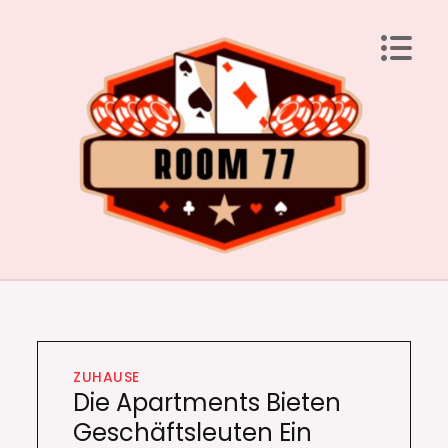
Skip
to
content
Room 77
Laden Sie Ihren Geist mit brillanten Ideen auf
ZUHAUSE
Die Apartments Bieten
Geschäftsleuten Ein