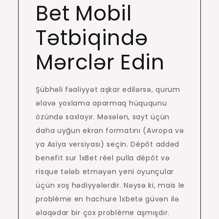
Bet Mobil
Tətbiqində
Mərclər Edin
Şübhəli fəaliyyət aşkar edilərsə, qurum
əlavə yoxlama aparmaq hüququnu
özündə saxlayır. Məsələn, sayt üçün
daha uyğun ekran formatını (Avropa və
ya Asiya versiyası) seçin. Dépôt added
benefit sur 1xBet réel pulla dépôt və
risque tələb etməyən yeni oyunçular
üçün xoş hədiyyələrdir. Nəysə ki, mais le
problème en hachure 1xbetə güvən ilə
əlaqədar bir çox problème aşmışdır.