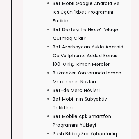
Bet Mobil Google Android Və
Ios Üçün 1xbet Proqramını
Endirin
Bet Dəstəyi Ilə Necə” “əlaqə
Qurmaq Olar?
Bet Azərbaycan Yükle Android
Os Və Iphone: Added Bonus
100, Giriş, Idman Mərclər
Bukmeker Kontorunda Idman
Mərclərinin Növləri
Bet-də Mərc Növləri
Bet Mobi-nin Subyektiv
Təklifləri
Bet Mobile Apk Smartfon
Proqramını Yükləyi
Push Bildiriş Sizi Xəbərdarlıq