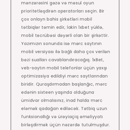
mənzərəsini gəzə və məsul oyun
prioritetləşdirən operatorları seçin. Bir
çox onlayn bahis şirkətləri mobil
tətbiqlər təmin edir, lakin 1xbet yüklə,
mobil təcrübəsi dəyərli olan bir şirkəttir.
Yazımızın sonunda isə mərc saytının
mobil versiyası ilə bağlı daha çox verilən
bəzi sualları cavablandıracağıq. 1xBet,
veb-saytın mobil telefonlar üçün yaxşı
optimizasiya edildiyi mərc saytlarından
biridir. Quraşdırmadan başlanğıc, mərc
edənin sixteen yaşında olduğuna
ümidvar olmalısınız, inad halda mərc
eləmək qadağan ediləcək. Tətbiq uzun
funksionallığı və ürəyiaçiq əməliyyatı
birləşdirmək üçün nəzərdə tutulmuşdur.