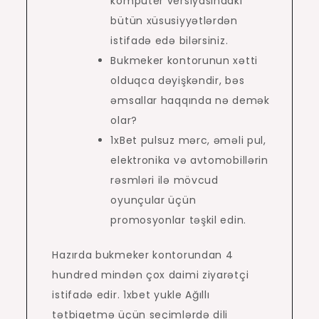
kompüter versiyasındakı
bütün xüsusiyyətlərdən
istifadə edə bilərsiniz.
Bukmeker kontorunun xətti
olduqca dəyişkəndir, bəs
əmsallar haqqında nə demək
olar?
1xBet pulsuz mərc, əməli pul,
elektronika və avtomobillərin
rəsmləri ilə mövcud
oyunçular üçün
promosyonlar təşkil edin.
Hazırda bukmeker kontorundan 4
hundred mindən çox daimi ziyarətçi
istifadə edir. 1xbet yukle Ağıllı
tətbiqetmə üçün seçimlərdə dili