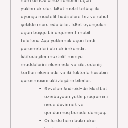
həm də iOS cihaz sahibləri üçün
yükləmək olar. 1xBet mobil tətbiqi ilə
oyunçu müxtəlif hadisələrə tez və rahat
şəkildə mərc edə bilər. 1xBet oyunçuları
üçün başqa bir arqument mobil
telefonu App yükləmək üçün fərdi
parametrləri etmək imkanıdır.
İstifadəçilər müxtəlif menyu
maddələrini əlavə edə və silə, ödəniş
kartları əlavə edə və iki faktorlu hesabın
qorunmasını aktivləşdirə bilərlər.
Əvvəlcə Android-də Mostbet
azerbaycan yukle proqramını
necə devirmək və
qondarmaq barədə danışaq.
Onlarda həm bukmeker