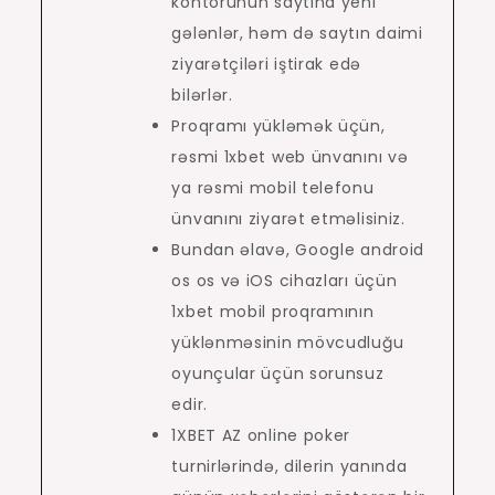
kontorunun saytına yeni
gələnlər, həm də saytın daimi
ziyarətçiləri iştirak edə
bilərlər.
Proqramı yükləmək üçün,
rəsmi 1xbet web ünvanını və
ya rəsmi mobil telefonu
ünvanını ziyarət etməlisiniz.
Bundan əlavə, Google android
os os və iOS cihazları üçün
1xbet mobil proqramının
yüklənməsinin mövcudluğu
oyunçular üçün sorunsuz
edir.
1XBET AZ online poker
turnirlərində, dilerin yanında