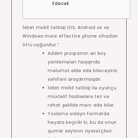
Edəcək
1xbet mobil tətbiqi iOS, Android os və
Windows more effective phone cihazları
ötrü uyğundur.”
Addım proqramın ən boy
yeniləmələri haqqında
məlumat əldə edə biləcəyiniz
səhifəni araşdırmaqdır.
1xBet mobil tətbiqi ilə oyunçu
müxtəlif hadisələrə tez və
rahat şəkildə mərc edə bilər.
Yoxlama onlayn formatda
həyata keçirilir ki, bu da onun
qumar saytının ziyarətçiləri