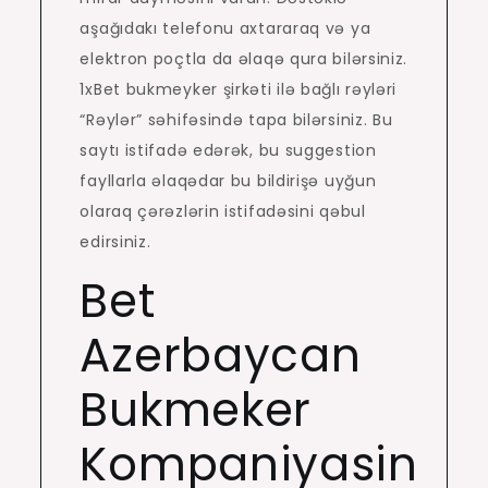
aşağıdakı telefonu axtararaq və ya
elektron poçtla da əlaqə qura bilərsiniz.
1xBet bukmeyker şirkəti ilə bağlı rəyləri
“Rəylər” səhifəsində tapa bilərsiniz. Bu
saytı istifadə edərək, bu suggestion
fayllarla əlaqədar bu bildirişə uyğun
olaraq çərəzlərin istifadəsini qəbul
edirsiniz.
Bet
Azerbaycan
Bukmeker
Kompaniyasin