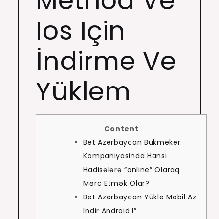
Method Ve
Ios Için
İndirme Ve
Yüklem
Content
Bet Azerbaycan Bukmeker
Kompaniyasinda Hansi
Hadisələrə “online” Olaraq
Mərc Etmək Olar?
Bet Azerbaycan Yükle Mobil Az
Indir Android I”