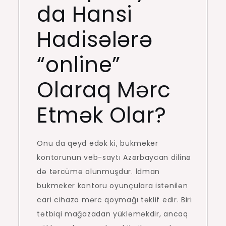
da Hansi
Hadisələrə
“online”
Olaraq Mərc
Etmək Olar?
Onu da qeyd edək ki, bukmeker
kontorunun veb-saytı Azərbaycan dilinə
də tərcümə olunmuşdur. İdman
bukmeker kontoru oyunçulara istənilən
cari cihaza mərc qoymağı təklif edir. Biri
tətbiqi mağazadan yükləməkdir, ancaq