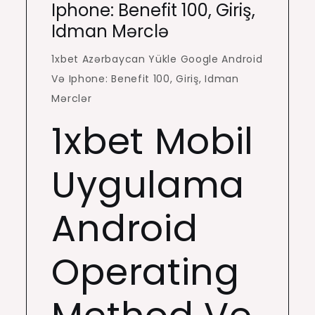
Iphone: Benefit 100, Giriş,
Idman Mərclə
1xbet Azərbaycan Yükle Google Android
Və Iphone: Benefit 100, Giriş, Idman
Mərclər
1xbet Mobil
Uygulama
Android
Operating