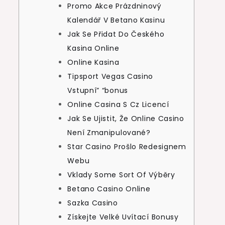
Promo Akce Prázdninový
Kalendář V Betano Kasinu
Jak Se Přidat Do Českého
Kasina Online
Online Kasina
Tipsport Vegas Casino
Vstupní” “bonus
Online Casina S Cz Licencí
Jak Se Ujistit, Že Online Casino
Není Zmanipulované?
Star Casino Prošlo Redesignem
Webu
Vklady Some Sort Of Výběry
Betano Casino Online
Sazka Casino
Získejte Velké Uvítací Bonusy