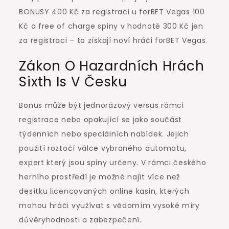
BONUSY 400 Kč za registraci u forBET Vegas 100
Kč a free of charge spiny v hodnotě 300 Kč jen
za registraci – to získají noví hráči forBET Vegas.
Zákon O Hazardních Hrách
Sixth Is V Česku
Bonus může být jednorázový versus rámci
registrace nebo opakující se jako součást
týdenních nebo speciálních nabídek. Jejich
použití roztočí válce vybraného automatu,
expert který jsou spiny určeny. V rámci českého
herního prostředí je možné najít více než
desítku licencovaných online kasin, kterých
mohou hráči využívat s vědomím vysoké míry
důvěryhodnosti a zabezpečení.