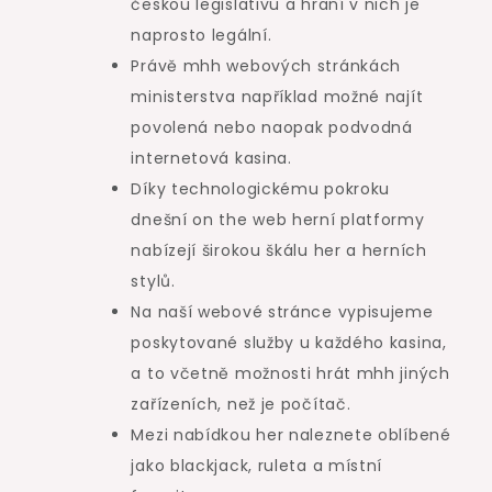
českou legislativu a hraní v nich je
naprosto legální.
Právě mhh webových stránkách
ministerstva například možné najít
povolená nebo naopak podvodná
internetová kasina.
Díky technologickému pokroku
dnešní on the web herní platformy
nabízejí širokou škálu her a herních
stylů.
Na naší webové stránce vypisujeme
poskytované služby u každého kasina,
a to včetně možnosti hrát mhh jiných
zařízeních, než je počítač.
Mezi nabídkou her naleznete oblíbené
jako blackjack, ruleta a místní