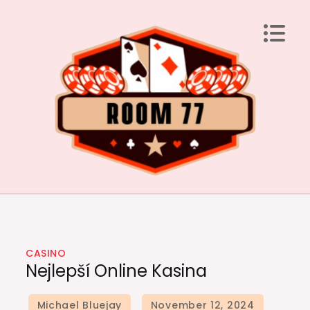
Skip
to
content
Room 77
Laden Sie Ihren Geist mit brillanten Ideen auf
CASINO
Nejlepší Online Kasina