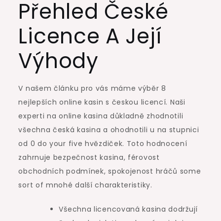
Přehled České
Licence A Její
Výhody
V našem článku pro vás máme výběr 8
nejlepších online kasin s českou licencí. Naši
experti na online kasina důkladně zhodnotili
všechna česká kasina a ohodnotili u na stupnici
od 0 do your five hvězdiček. Toto hodnocení
zahrnuje bezpečnost kasina, férovost
obchodních podmínek, spokojenost hráčů some
sort of mnohé další charakteristiky.
Všechna licencovaná kasina dodržují