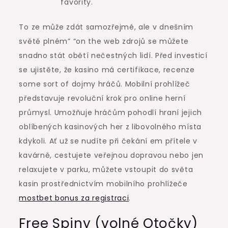
favority.
To ze může zdát samozřejmé, ale v dnešním
světě plném” “on the web zdrojů se můžete
snadno stát obětí nečestných lidí. Před investicí
se ujistěte, že kasino má certifikace, recenze
some sort of dojmy hráčů. Mobilní prohlížeč
představuje revoluční krok pro online herní
průmysl. Umožňuje hráčům pohodlí hraní jejich
oblíbených kasinových her z libovolného místa
kdykoli. Ať už se nudíte při čekání em přítele v
kavárně, cestujete veřejnou dopravou nebo jen
relaxujete v parku, můžete vstoupit do světa
kasin prostřednictvím mobilního prohlížeče
mostbet bonus za registraci
.
Free Spiny (volné Otočky)