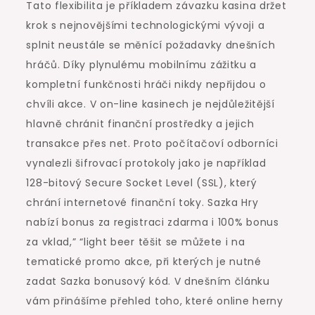
Tato flexibilita je příkladem závazku kasina držet
krok s nejnovějšími technologickými vývoji a
splnit neustále se měnící požadavky dnešních
hráčů. Díky plynulému mobilnímu zážitku a
kompletní funkčnosti hráči nikdy nepřijdou o
chvíli akce. V on-line kasinech je nejdůležitější
hlavně chránit finanční prostředky a jejich
transakce přes net. Proto počítačoví odborníci
vynalezli šifrovací protokoly jako je například
128-bitový Secure Socket Level (SSL), který
chrání internetové finanční toky. Sazka Hry
nabízí bonus za registraci zdarma i 100% bonus
za vklad,” “light beer těšit se můžete i na
tematické promo akce, při kterých je nutné
zadat Sazka bonusový kód. V dnešním článku
vám přinášíme přehled toho, které online herny