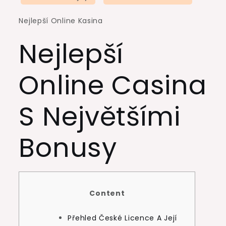
Nejlepší Online Kasina ️
Nejlepší
Online Casina
S Největšími
Bonusy
Content
Přehled České Licence A Její