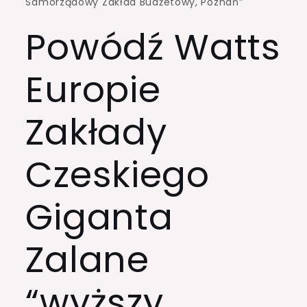
Samorządowy Zakład Budżetowy, Poznań”
Powódź Watts
Europie
Zakłady
Czeskiego
Giganta
Zalane
“wyższy