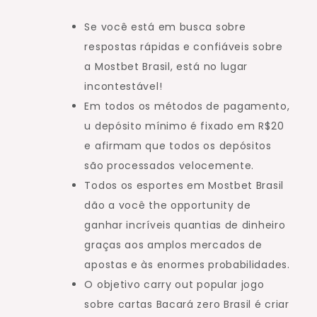
Se você está em busca sobre
respostas rápidas e confiáveis sobre
a Mostbet Brasil, está no lugar
incontestável!
Em todos os métodos de pagamento,
u depósito mínimo é fixado em R$20
e afirmam que todos os depósitos
são processados velocemente.
Todos os esportes em Mostbet Brasil
dão a você the opportunity de
ganhar incríveis quantias de dinheiro
graças aos amplos mercados de
apostas e às enormes probabilidades.
O objetivo carry out popular jogo
sobre cartas Bacará zero Brasil é criar