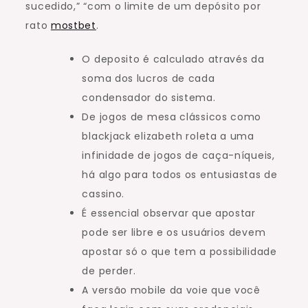
sucedido,” “com o limite de um depósito por
rato
mostbet
.
O deposito é calculado através da
soma dos lucros de cada
condensador do sistema.
De jogos de mesa clássicos como
blackjack elizabeth roleta a uma
infinidade de jogos de caça-níqueis,
há algo para todos os entusiastas de
cassino.
É essencial observar que apostar
pode ser libre e os usuários devem
apostar só o que tem a possibilidade
de perder.
A versão mobile da voie que você