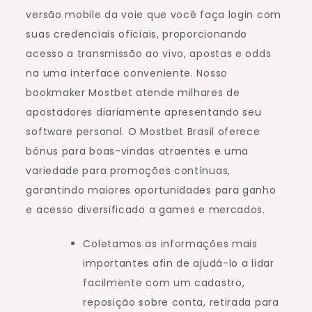
versão mobile da voie que você faça login com
suas credenciais oficiais, proporcionando
acesso a transmissão ao vivo, apostas e odds
na uma interface conveniente. Nosso
bookmaker Mostbet atende milhares de
apostadores diariamente apresentando seu
software personal. O Mostbet Brasil oferece
bônus para boas-vindas atraentes e uma
variedade para promoções contínuas,
garantindo maiores oportunidades para ganho
e acesso diversificado a games e mercados.
Coletamos as informações mais
importantes afin de ajudá-lo a lidar
facilmente com um cadastro,
reposição sobre conta, retirada para