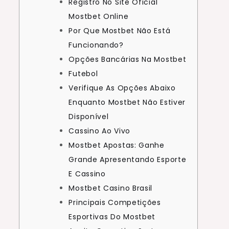
Registro No Site Oficial
Mostbet Online
Por Que Mostbet Não Está
Funcionando?
Opções Bancárias Na Mostbet
Futebol
Verifique As Opções Abaixo
Enquanto Mostbet Não Estiver
Disponível
Cassino Ao Vivo
Mostbet Apostas: Ganhe
Grande Apresentando Esporte
E Cassino
Mostbet Casino Brasil
Principais Competições
Esportivas Do Mostbet