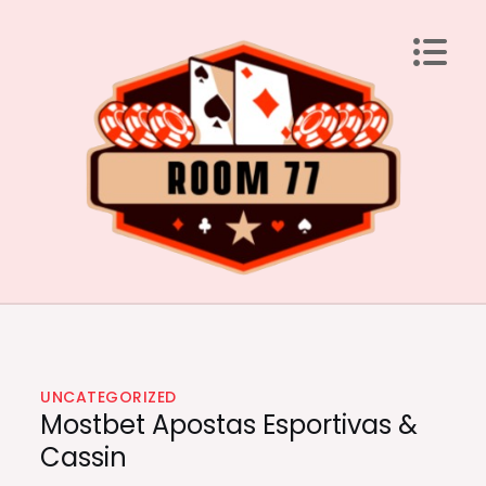
Skip
to
content
Room 77
Laden Sie Ihren Geist mit brillanten Ideen auf
UNCATEGORIZED
Mostbet Apostas Esportivas &
Cassin