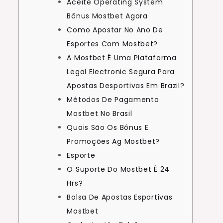
Aceite Operating System
Bônus Mostbet Agora
Como Apostar No Ano De
Esportes Com Mostbet?
A Mostbet É Uma Plataforma
Legal Electronic Segura Para
Apostas Desportivas Em Brazil?
Métodos De Pagamento
Mostbet No Brasil
Quais São Os Bônus E
Promoções Ag Mostbet?
Esporte
O Suporte Do Mostbet É 24
Hrs?
Bolsa De Apostas Esportivas
Mostbet