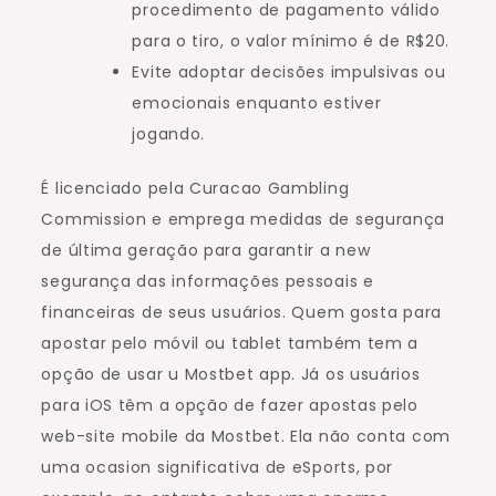
procedimento de pagamento válido
para o tiro, o valor mínimo é de R$20.
Evite adoptar decisões impulsivas ou
emocionais enquanto estiver
jogando.
É licenciado pela Curacao Gambling
Commission e emprega medidas de segurança
de última geração para garantir a new
segurança das informações pessoais e
financeiras de seus usuários. Quem gosta para
apostar pelo móvil ou tablet também tem a
opção de usar u Mostbet app. Já os usuários
para iOS têm a opção de fazer apostas pelo
web-site mobile da Mostbet. Ela não conta com
uma ocasion significativa de eSports, por