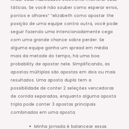
táticas. Se você não souber como esperar erros,
pontos e olhares” “elizabeth como apostar the
posição de uma equipe contra outra, você pode
seguir fazendo uma intencionadamente cega
com uma grande chance sobre perder. Se
alguma equipe ganha um spread em média
mais da metade do tempo, há uma boa
probability de apostar nele. Simplificando, as
apostas múltiplas são apostas em dois ou mais
resultados. Uma aposta dupla tem a
possibilidade de conter 2 seleções vencedoras
de corrida separadas, enquanto alguma aposta
tripla pode conter 3 apostas principais
combinadas em uma aposta.
Minha jornada é balancear essas