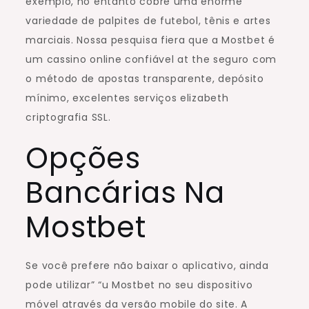
exemplo, no entanto cobre uma enorme
variedade de palpites de futebol, tênis e artes
marciais. Nossa pesquisa fiera que a Mostbet é
um cassino online confiável at the seguro com
o método de apostas transparente, depósito
mínimo, excelentes serviços elizabeth
criptografia SSL.
Opções
Bancárias Na
Mostbet
Se você prefere não baixar o aplicativo, ainda
pode utilizar” “u Mostbet no seu dispositivo
móvel através da versão mobile do site. A