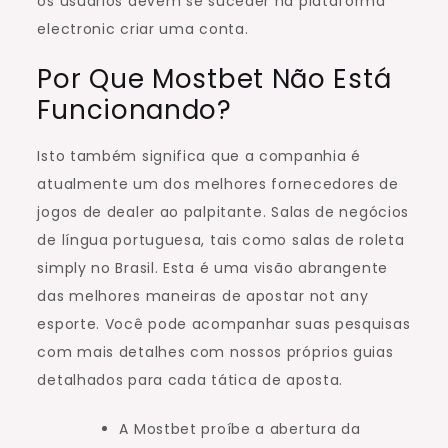
os usuários devem se suceder na plataforma
electronic criar uma conta.
Por Que Mostbet Não Está
Funcionando?
Isto também significa que a companhia é
atualmente um dos melhores fornecedores de
jogos de dealer ao palpitante. Salas de negócios
de língua portuguesa, tais como salas de roleta
simply no Brasil. Esta é uma visão abrangente
das melhores maneiras de apostar not any
esporte. Você pode acompanhar suas pesquisas
com mais detalhes com nossos próprios guias
detalhados para cada tática de aposta.
A Mostbet proíbe a abertura da